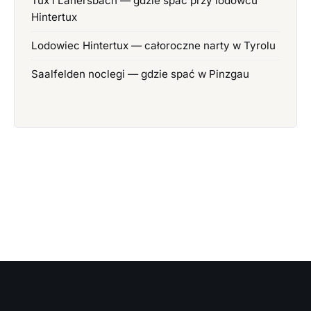
Tux i Lanersbach — gdzie spać przy lodowcu
Hintertux
Lodowiec Hintertux — całoroczne narty w Tyrolu
Saalfelden noclegi — gdzie spać w Pinzgau