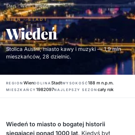
Start
›
Wien
›
Wiedeń
WIEN · STADT
Wiedeń
Stolica Austrii, miasto kawy i muzyki — 1,9 mln
mieszkańców, 28 dzielnic.
Wien
Stadt
188 m n.p.m.
REGION
DOLINA
WYSOKOŚĆ
1982097
cały rok
MIESZKAŃCY
NAJLEPSZY SEZON
Wiedeń to miasto o bogatej historii
sięgającej ponad 1000 lat
. Kiedyś był